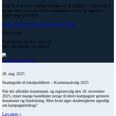
Ring til en af vores dygtige kolleger hos KAMPER+ANDERSEN
og hør mere om vores stærke kompetencer inden for regnskab,
rådgivning og kontrol
Ring 54 88 31 14
dorte@kamperandersen.dk
Outsourcing
Kontakt mig og få en snak om
dine udfordringer og opgaver.
Se alle medarbejdere
28. aug. 2025
Skatteguide til lokalpolitikere – Kommunalvalg 2025
Når der afholdes kommunal- og regionsvalg den 18. november
2025, rejser mange kandidater penge til deres kampagner gennem
donationer og fundraising. Men hvad siger skattereglerne egentlig
om kampagnebidrag?
Læs mere +