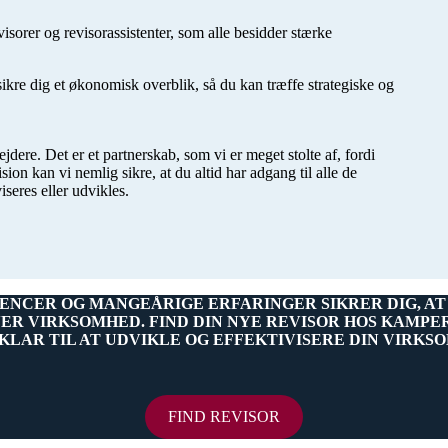
isorer og revisorassistenter, som alle besidder stærke
sikre dig et økonomisk overblik, så du kan træffe strategiske og
dere. Det er et partnerskab, som vi er meget stolte af, fordi
n kan vi nemlig sikre, at du altid har adgang til alle de
seres eller udvikles.
NCER OG MANGEÅRIGE ERFARINGER SIKRER DIG, AT
VER VIRKSOMHED. FIND DIN NYE REVISOR HOS KAMPE
 KLAR TIL AT UDVIKLE OG EFFEKTIVISERE DIN VIRKS
FIND REVISOR