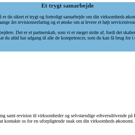
Et trygt samarbejde
 sikret et trygt og fortroligt samarbejde om din virksomheds økonomi
ange års revisionserfaring og et ønske om at levere et højt servicenivea
ejdere. Det er et partnerskab, som vi er meget stolte af, fordi det sk
 at du altid har adgang til alle de kompetencer, som du kan få brug for 
t revision til virksomheder og selvstændige erhversdrivende på Lolla
l at kontakte os for en uforpligtende snak om din virksomheds økonomi.