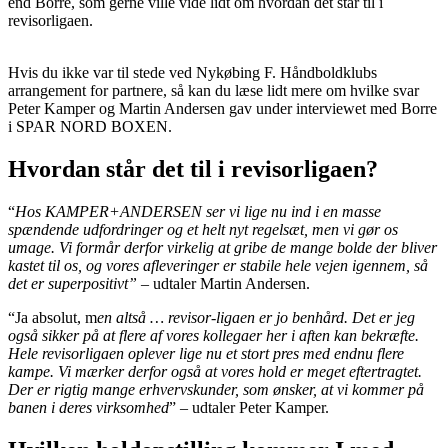
end Borre, som gerne ville vide lidt om hvordan det står til i
revisorligaen.
Hvis du ikke var til stede ved Nykøbing F. Håndboldklubs
arrangement for partnere, så kan du læse lidt mere om hvilke svar
Peter Kamper og Martin Andersen gav under interviewet med Borre
i SPAR NORD BOXEN.
Hvordan står det til i revisorligaen?
“
Hos KAMPER+ANDERSEN ser vi
lige nu ind i en masse
spændende udfordringer og et helt nyt regelsæt, men vi gør os
umage. Vi formår derfor virkelig at gribe de mange bolde der bliver
kastet til os, og vores afleveringer er stabile hele vejen igennem, så
det er superpositivt”
– udtaler Martin Andersen.
“Ja absolut, m
en altså … revisor-ligaen er jo benhård. Det er jeg
også sikker på at flere af vores kollegaer her i aften kan bekræfte.
Hele revisorligaen oplever lige nu et stort pres med endnu flere
kampe. Vi mærker derfor også at vores hold er meget eftertragtet.
Der er rigtig mange erhvervskunder, som ønsker, at vi kommer på
banen i deres virksomhed
” – udtaler Peter Kamper.