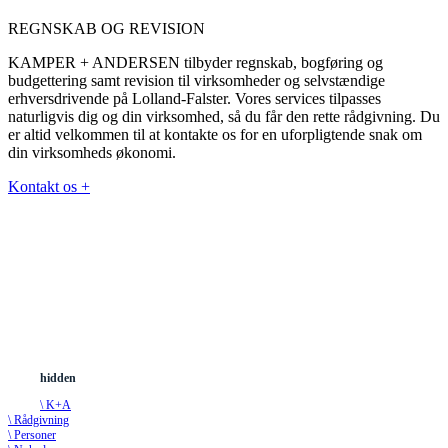
REGNSKAB OG REVISION
KAMPER + ANDERSEN tilbyder regnskab, bogføring og
budgettering samt revision til virksomheder og selvstændige
erhversdrivende på Lolland-Falster. Vores services tilpasses
naturligvis dig og din virksomhed, så du får den rette rådgivning. Du
er altid velkommen til at kontakte os for en uforpligtende snak om
din virksomheds økonomi.
Kontakt os +
KAMPER+ANDERSEN
CVR 31579309
Toldbodgade 11
4800 Nykøbing Falster
+45 54 85 11 33
info@kamperandersen.dk
hidden
\ K+A
\ Rådgivning
\ Personer