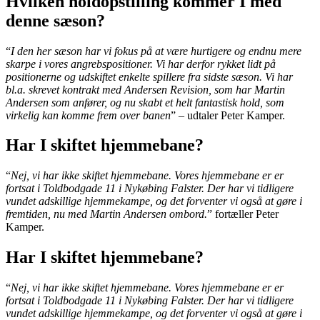
Hvilken holdopstilling kommer I med
denne sæson?
“
I den her sæson har vi fokus på at være hurtigere og endnu mere
skarpe i vores angrebspositioner. Vi har derfor rykket lidt på
positionerne og udskiftet enkelte spillere fra sidste sæson. Vi har
bl.a. skrevet kontrakt med Andersen Revision, som har Martin
Andersen som anfører, og nu skabt et helt fantastisk hold, som
virkelig kan komme frem over banen
” – udtaler Peter Kamper.
Har I skiftet hjemmebane?
“
Nej, vi har ikke skiftet hjemmebane. Vores hjemmebane er er
fortsat i Toldbodgade 11 i Nykøbing Falster. Der har vi tidligere
vundet adskillige hjemmekampe, og det forventer vi også at gøre i
fremtiden, nu med Martin Andersen ombord.
” fortæller Peter
Kamper.
Har I skiftet hjemmebane?
“
Nej, vi har ikke skiftet hjemmebane. Vores hjemmebane er er
fortsat i Toldbodgade 11 i Nykøbing Falster. Der har vi tidligere
vundet adskillige hjemmekampe, og det forventer vi også at gøre i