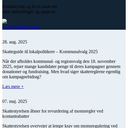
Kontakt mig og få en snak om
dine udfordringer og opgaver.
Se alle medarbejdere
28. aug. 2025
Skatteguide til lokalpolitikere – Kommunalvalg 2025
Når der afholdes kommunal- og regionsvalg den 18. november
2025, rejser mange kandidater penge til deres kampagner gennem
donationer og fundraising. Men hvad siger skattereglerne egentlig
om kampagnebidrag?
Læs mere +
07. maj. 2025
Skattestyrelsen åbner for revurdering af momsregler ved
kontantrabatter
Skattestyrelsen overvejer at lempe krav om momsregulering ved