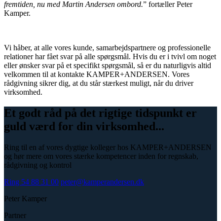
fremtiden, nu med Martin Andersen ombord.
” fortæller Peter
Kamper.
Vi håber, at alle vores kunde, samarbejdspartnere og professionelle
relationer har fået svar på alle spørgsmål. Hvis du er i tvivl om noget
eller ønsker svar på et specifikt spørgsmål, så er du naturligvis altid
velkommen til at kontakte KAMPER+ANDERSEN. Vores
rådgivning sikrer dig, at du står stærkest muligt, når du driver
virksomhed.
Et godt råd på det rigtige tidspunkt er
guld værd for din virksomhed...
Ring til en af vores dygtige kolleger hos KAMPER+ANDERSEN
og hør mere om vores stærke kompetencer inden for regnskab,
rådgivning og kontrol
Ring 54 88 31 00
peter@kamperandersen.dk
Peter Kamper
Partner